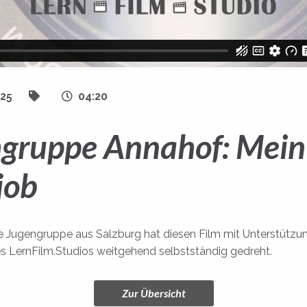
025
04:20
gruppe Annahof: Mein
job
lle Jugengruppe aus Salzburg hat diesen Film mit Unterstütz
es LernFilm.Studios weitgehend selbstständig gedreht.
Zur Übersicht