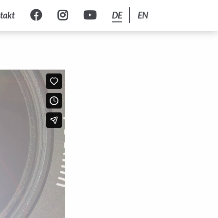
takt
DE
EN