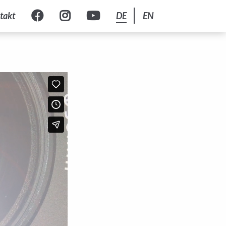
takt
DE
EN