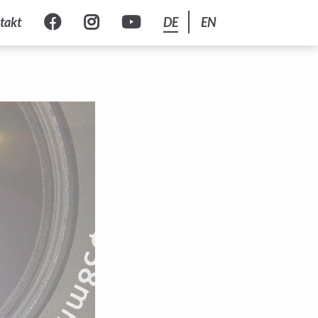
takt
DE
EN